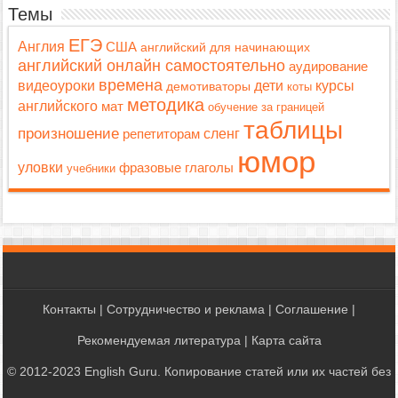
Темы
ЕГЭ
Англия
США
английский для начинающих
английский онлайн самостоятельно
аудирование
времена
дети
видеоуроки
курсы
демотиваторы
коты
методика
английского
мат
обучение за границей
таблицы
произношение
репетиторам
сленг
юмор
уловки
фразовые глаголы
учебники
Контакты
|
Сотрудничество и реклама
|
Соглашение
|
Рекомендуемая литература
|
Карта сайта
© 2012-2023 English Guru. Копирование статей или их частей без