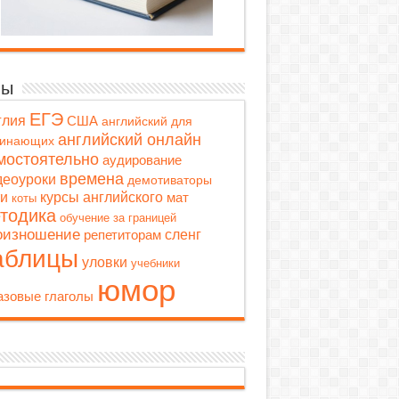
мы
ЕГЭ
глия
США
английский для
английский онлайн
чинающих
мостоятельно
аудирование
времена
деоуроки
демотиваторы
ти
курсы английского
мат
коты
тодика
обучение за границей
оизношение
репетиторам
сленг
аблицы
уловки
учебники
юмор
зовые глаголы