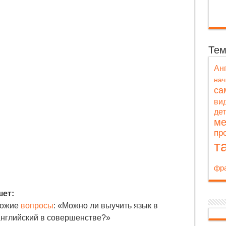
Те
Ан
на
са
ви
де
ме
пр
т
фра
шет:
хожие
вопросы
: «Можно ли выучить язык в
английский в совершенстве?»