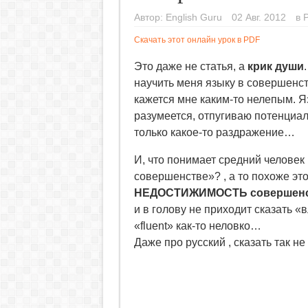
Автор:
English Guru
02 Авг. 2012
в
Скачать этот онлайн урок в PDF
Это даже не статья, а
крик души
научить меня языку в совершенст
кажется мне каким-то нелепым. Я
разумеется, отпугиваю потенциал
только какое-то раздражение…
И, что понимает средний человек
совершенстве»? , а то похоже это 
НЕДОСТИЖИМОСТЬ совершенс
и в голову не приходит сказать 
«fluent» как-то неловко…
Даже про русский , сказать так н