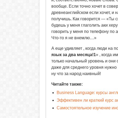
вообще. Если точно хочет в совер
древнеанглийском если хочет, и 
получишь. Как говорится — «Ты ск
будешь у меня глаголить аки херув
говорить у меня по телефону по а
Что-то я не внемлю…»
А еще удивляет , когда люди на п
язык за два месяца!1
» , когда и
только начальный уровень и они 
даже для среднего уровня нужно 
ну что за народ наивный!
Читайте также:
Business Language: курсы англ
Эффективен ли краткий курс ан
Самостоятельное изучение ин