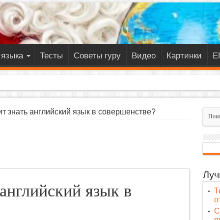
 языка
Тесты
Советы гуру
Видео
Картинки
Е
ит знать английский язык в совершенстве?
Луч
 английский язык в
Т
о
C
п