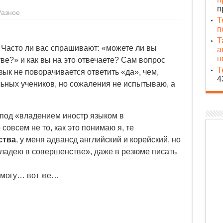
п
Разное
Т
п
Т
. Часто ли вас спрашивают: «можете ли вы
а
п
ве?» и как вы на это отвечаете? Сам вопрос
Т
зык не поворачивается ответить «да», чем,
4
ьных учеников, но сожаления не испытываю, а
 под «владением иностр языком в
совсем не то, как это понимаю я, те
тва
, у меня адвансд английский и корейский, но
«владею в совершенстве», даже в резюме писать
е могу… вот же…