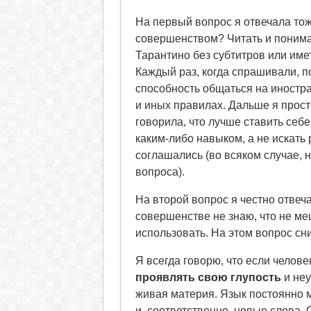
На первый вопрос я отвечала то
совершенством? Читать и понима
Тарантино без субтитров или име
Каждый раз, когда спрашивали, 
способность общаться на иностр
и иных правилах. Дальше я просто
говорила, что лучше ставить себе
каким-либо навыком, а не искать
соглашались (во всяком случае, н
вопроса).
На второй вопрос я честно отвеча
совершенстве не знаю, что не ме
использовать. На этом вопрос сн
Я всегда говорю, что если челове
проявлять свою глупость
и неу
живая материя. Язык постоянно 
и, соответственно, новые слова.