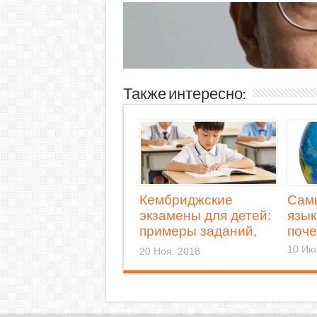
Также интересно:
Кембриджские
Сам
экзамены для детей:
язык
примеры заданий,
поч
учебники для
10 Ию
20 Ноя. 2018
подготовки