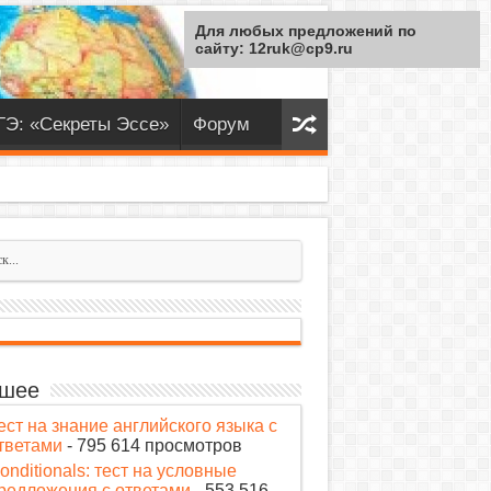
Для любых предложений по
сайту: 12ruk@cp9.ru
ГЭ: «Секреты Эссе»
Форум
шее
ест на знание английского языка с
тветами
- 795 614 просмотров
onditionals: тест на условные
редложения с ответами
- 553 516