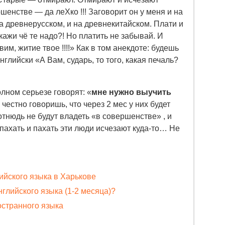
шенстве — да леХко !!! Заговорит он у меня и на
на древнерусском, и на древнекитайском. Плати и
ажи чё те надо?! Но платить не забывай. И
им, житие твое !!!!» Как в том анекдоте: будешь
нглийски «А Вам, сударь, то того, какая печаль?
олном серьезе говорят: «
мне нужно выучить
м честно говоришь, что через 2 мес у них будет
отнюдь не будут владеть «в совершенстве» , и
пахать и пахать эти люди исчезают куда-то… Не
ийского языка в Харькове
глийского языка (1-2 месяца)?
остранного языка