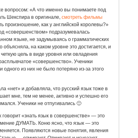
же вопросом: «А что именно вы понимаете под
ть Шекспира в оригинале,
смотреть фильмы
ть произношение, как у английской королевы?»
под «совершенством» подразумевалась
анном языке, не задумываясь о грамматических
 объясняла, на каком уровне это достигается, и
 четкую цель в виде уровня или овладения
 расплывчатое «совершенство». Ученики
и одного из них не было потеряно из-за этого
ла «нет» и добавляла, что русский язык тоже в
шает мне, тем не менее, активно и успешно его
имался. Ученики не отпугивались 🙂
к говорит «знать язык в совершенстве» — это
мение ДУМАТЬ. Коню ясно, что язык — это
меняется. Появляются новые понятия, явления
 Старые — отмирают. Отмирают и исчезают