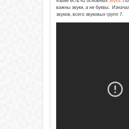
языке есть 42 основных
звука
. По
важны звуки, а не буквы. Изнача
звуков, всего звуковых групп 7.