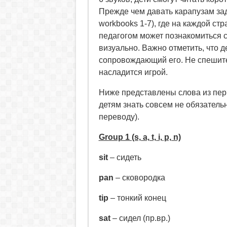
Прежде чем давать карапузам зада
workbooks 1-7), где на каждой ст
педагогом может познакомиться с
визуально. Важно отметить, что д
сопровождающий его. Не спешите 
насладится игрой.
Ниже представлены слова из пер
детям знать совсем не обязательн
переводу).
Group 1 (s, a, t, i, p, n)
sit
– сидеть
pan
– сковородка
tip
– тонкий конец
sat
– сидел (пр.вр.)