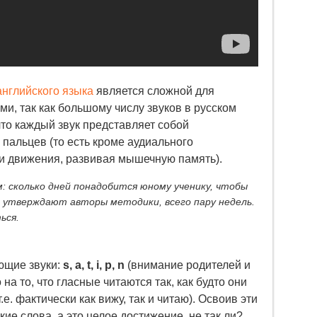
английского языка
является сложной для
и, так как большому числу звуков в русском
что каждый звук представляет собой
пальцев (то есть кроме аудиального
 и движения, развивая мышечную память).
: сколько дней понадобится юному ученику, чтобы
 утверждают авторы методики, всего пару недель.
ься.
ющие звуки:
s, a, t, i, p, n
(внимание родителей и
а то, что гласные читаются так, как будто они
е. фактически как вижу, так и читаю). Освоив эти
ткие слова, а это целое достижение, не так ли?