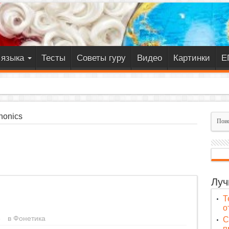
 языка
Тесты
Советы гуру
Видео
Картинки
Е
honics
Луч
Т
о
6
в
Фонетика
C
п