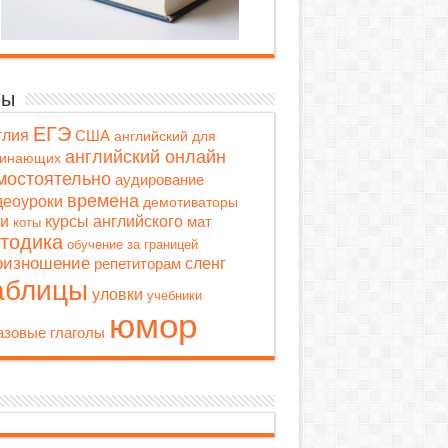
мы
ЕГЭ
глия
США
английский для
английский онлайн
чинающих
мостоятельно
аудирование
времена
деоуроки
демотиваторы
ти
курсы английского
мат
коты
тодика
обучение за границей
оизношение
репетиторам
сленг
аблицы
уловки
учебники
юмор
зовые глаголы