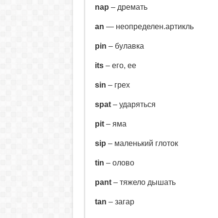
nap
– дремать
an
— неопределен.артикль
pin
– булавка
its
– его, ее
sin
– грех
spat
– ударяться
pit
– яма
sip
– маленький глоток
tin
– олово
pant
– тяжело дышать
tan
– загар