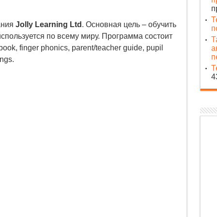
п
Т
ания
Jolly Learning Ltd
. Основная цель – обучить
п
используется по всему миру. Программа состоит
Т
ok, finger phonics, parent/teacher guide, pupil
а
п
ongs.
Т
4