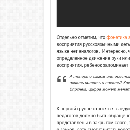
Отдельно отметим, что
фонетика 
восприятия русскоязычными детьм
языке нет аналогов. Интересно, 
определенное движение руки или 
восприятия, ребенок запоминает
А теперь о самом интересном
начать читать и писать? Как
Впрочем, цифра может менят
К первой группе относятся следу
педагогов должно быть обращено н
представлены в закрытом слоге, т.
6 звуков, дети смогут читать коро