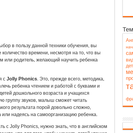
Те
Ан
ыбор в пользу данной техники обучения, вы
на
са
 количество времени, несмотря на то, что вы
м или родитель, желающий научить ребенка
ви
де
ме
пр
я с
Jolly Phonics
. Это, прежде всего, методика,
т
лечь ребенка чтением и работой с буквами и
детей дошкольного возраста и учащихся
фра
ю группу звуков, малыш сможет читать
кого результата порой довольно сложно,
 или надеясь на самоорганизацию ребенка.
ть с Jolly Phonics, нужно знать, что в английском