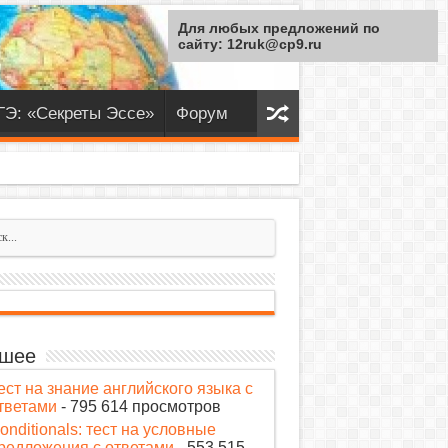
Для любых предложений по
сайту: 12ruk@cp9.ru
ГЭ: «Секреты Эссе»
Форум
шее
ест на знание английского языка с
тветами
- 795 614 просмотров
onditionals: тест на условные
редложения с ответами
- 553 515