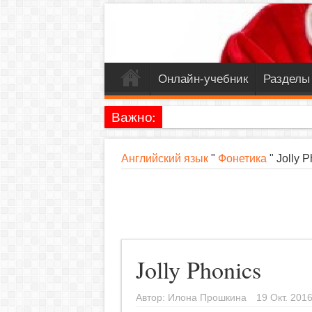
Онлайн-учебник
Разделы
Важно:
Английский язык
"
Фонетика
"
Jolly P
Jolly Phonics
Автор:
Илона Прошкина
19 Окт. 201