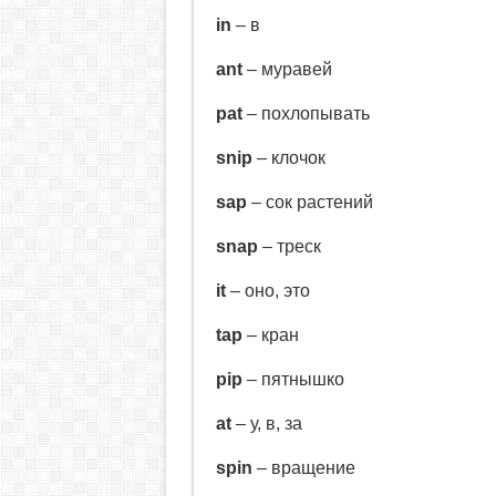
in
– в
ant
– муравей
pat
– похлопывать
snip
– клочок
sap
– сок растений
snap
– треск
it
– оно, это
tap
– кран
pip
– пятнышко
at
– у, в, за
spin
– вращение