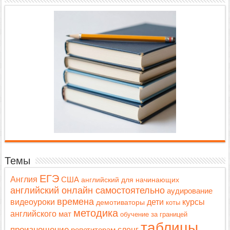
Темы
ЕГЭ
Англия
США
английский для начинающих
английский онлайн самостоятельно
аудирование
времена
дети
видеоуроки
курсы
демотиваторы
коты
методика
английского
мат
обучение за границей
таблицы
произношение
репетиторам
сленг