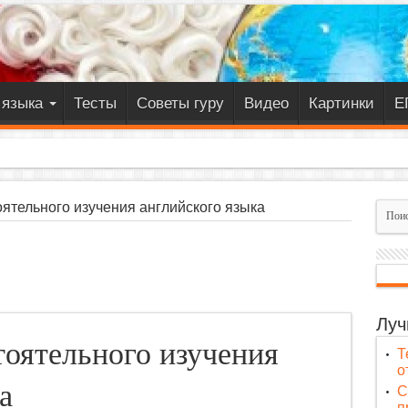
 языка
Тесты
Советы гуру
Видео
Картинки
Е
оятельного изучения английского языка
Луч
тоятельного изучения
Т
о
а
C
п