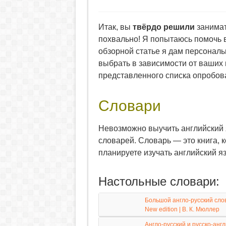
Итак, вы
твёрдо решили
занимат
похвально! Я попытаюсь помочь в
обзорной статье я дам персонал
выбрать в зависимости от ваших 
представленного списка опробова
Словари
Невозможно выучить английский 
словарей. Словарь — это книга, 
планируете изучать английский я
Настольные словари:
Большой англо-русский слова
New edition | В. К. Мюллер
Англо-русский и русско-англ