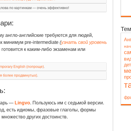
лова по картинкам — очень эффективно!
ари:
Те
у англо-английские требуются для людей,
Ан
к минимум pre-intermediate
(
узнать свой уровень
на
то готовится к каким-либо экзаменам или
са
ви
де
mporary English (попроще)
.
ме
для более продвинутых)
.
пр
т
ь:
фра
варь —
Lingvo
. Пользуюсь им с седьмой версии.
од, есть идиомы, фразовые глаголы, формы
 множество других достоинств.