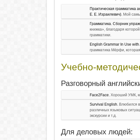
Практическая грамматика ан
Е. Е. Израилевич).
Мой самы
Грамматика. Сборник упраж
книжка», благодаря которо
грамматики.
English Grammar In Use wit
грамматика Мёрфи, которая
Учебно-методиче
Разговорный английск
Face2Face.
Хороший УМК, к
Survival English.
Влюбился в 
различных языковых ситуаци
экскурсии и т.д.
Для деловых людей: