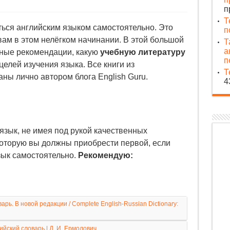
п
Т
ься английским языком самостоятельно. Это
п
ам в этом нелёгком начинании. В этой большой
Т
а
ьные рекомендации, какую
учебную литературу
п
целей изучения языка. Все книги из
Т
ны лично автором блога English Guru.
4
язык, не имея под рукой качественных
которую вы должны приобрести первой, если
зык самостоятельно.
Рекомендую:
рь. В новой редакции / Complete English-Russian Dictionary:
ийский словарь | Д. И. Ермолович