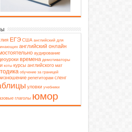
мы
ЕГЭ
глия
США
английский для
английский онлайн
чинающих
мостоятельно
аудирование
времена
деоуроки
демотиваторы
ти
курсы английского
мат
коты
тодика
обучение за границей
оизношение
репетиторам
сленг
аблицы
уловки
учебники
юмор
зовые глаголы