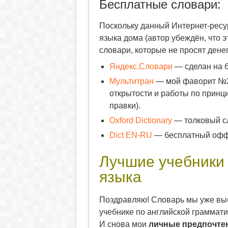
Бесплатные словари:
Поскольку данный Интернет-ресу
языка дома (автор убеждён, что э
словари, которые не просят дене
Яндекс.Словари
— сделан на б
Мультитран
— мой фаворит №2.
открытости и работы по принц
правки).
Oxford Dictionary
— толковый сл
Dict EN-RU
— бесплатный оффл
Лучшие учебники 
языка
Поздравляю! Словарь мы уже выб
учебнике по английской граммати
И снова мои
личные предпочте