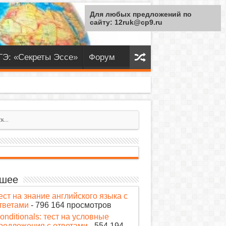
Для любых предложений по
сайту: 12ruk@cp9.ru
ГЭ: «Секреты Эссе»
Форум
шее
ест на знание английского языка с
тветами
- 796 164 просмотров
onditionals: тест на условные
редложения с ответами
- 554 194