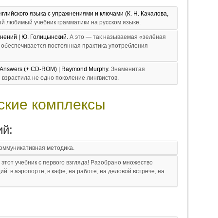
глийского языка с упражнениями и ключами (К. Н. Качалова,
й любимый учебник грамматики на русском языке.
нений | Ю. Голицынский.
А это — так называемая «зелёная
й обеспечивается постоянная практика употребления
h Answers (+ CD-ROM) | Raymond Murphy.
Знаменитая
 взрастила не одно поколение лингвистов.
ские комплексы
ий:
оммуникативная методика.
этот учебник с первого взгляда! Разобрано множество
й: в аэропорте, в кафе, на работе, на деловой встрече, на