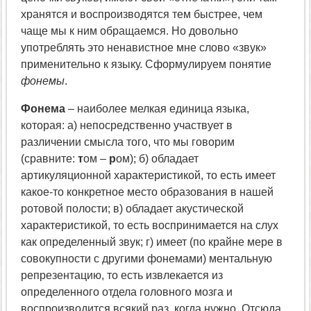
хранятся и воспроизводятся тем быстрее, чем
чаще мы к ним обращаемся. Но довольно
употреблять это ненавистное мне слово «звук»
применительно к языку. Сформулируем понятие
фонемы
.
Фонема
– наиболее мелкая единица языка,
которая: а) непосредственно участвует в
различении смысла того, что мы говорим
(сравните:
т
ом –
р
ом); б) обладает
артикуляционной характеристикой, то есть имеет
какое-то конкретное место образования в нашей
ротовой полости; в) обладает акустической
характеристикой, то есть воспринимается на слух
как определенный звук; г) имеет (по крайне мере в
совокупности с другими фонемами) ментальную
репрезентацию, то есть извлекается из
определенного отдела головного мозга и
воспроизводится всякий раз, когда нужно. Отсюда