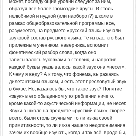
может, последующие уровни следуют за ним,
образуя все более громоздкие ярусы. В столь
нелюбимой и нудной (или наоборот?) школе в
рамках общеобразовательной программы все,
разумеется, на предмете «русский язык» изучали
звуковой состав русского языка. Те из вас, кто был
прилежным учеником, наверняка, вспомнит
фонетический разбор слова, когда оно
записывалось буковками в столбик, и напротив
каждой буквы указывалось, какой звук она «несет».
К чему я веду? А к тому, что фонема, выражаясь
дилетантским языком, и есть этот пресловутый звук
в букве. Но, казалось бы, что такое звук? Понятие
«звук» в его обыденном употреблении ничего,
кроме какой-то акустической информации, не несет.
Звуки в школе на предмете «русский язык», скорее
всего, были столь скучными то ли из-за своей
примитивности, то ли из-за нашего недопонимания,
зачем их вообще изучать, когда и так всё, вроде бы,