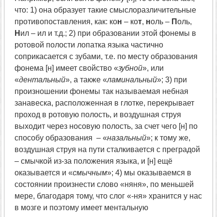
что: 1) она образует такие смыслоразличительные
противопоставления, как: ко
н
– ко
т
,
н
оль –
П
оль,
Н
ил – ил и т.д.; 2) при образовании этой фонемы в
ротовой полости лопатка языка частично
соприкасается с зубами, т.е. по месту образования
фонема [н] имеет свойство «
зубной
», или
«
дентальный
», а также «
ламинальный
»; 3) при
произношении фонемы так называемая небная
занавеска, расположенная в глотке, перекрывает
проход в ротовую полость, и воздушная струя
выходит через носовую полость, за счет чего [н] по
способу образования – «
назальный
»; к тому же,
воздушная струя на пути сталкивается с преградой
– смычкой из-за положения языка, и [н] ещё
оказывается и «
смычным
»; 4) мы оказываемся в
состоянии произнести слово «няня», по меньшей
мере, благодаря тому, что слог «-ня» хранится у нас
в мозге и поэтому имеет ментальную