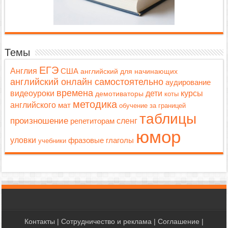
Темы
ЕГЭ
Англия
США
английский для начинающих
английский онлайн самостоятельно
аудирование
времена
дети
видеоуроки
курсы
демотиваторы
коты
методика
английского
мат
обучение за границей
таблицы
произношение
репетиторам
сленг
юмор
уловки
фразовые глаголы
учебники
Контакты
|
Сотрудничество и реклама
|
Соглашение
|