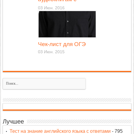
ParaBooksMaker и
03 Июн. 2016
Aglona Reader
Чек-лист для ОГЭ
03 Июн. 2015
Лучшее
Тест на знание английского языка с ответами
- 795