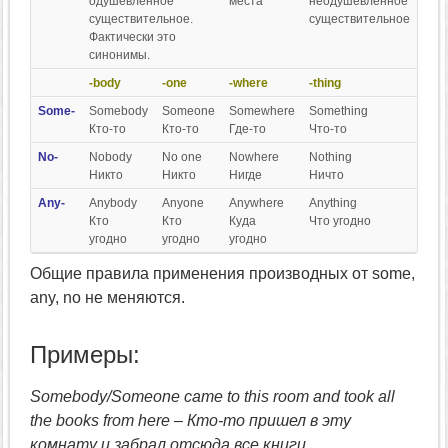
одушевленное
места
неодушевленное
существительное.
существительное
Фактически это
синонимы.
-body
-one
-where
-thing
Some-
Somebody
Someone
Somewhere
Something
Кто-то
Кто-то
Где-то
Что-то
No-
Nobody
No one
Nowhere
Nothing
Никто
Никто
Нигде
Ничто
Any-
Anybody
Anyone
Anywhere
Anything
Кто
Кто
Куда
Что угодно
угодно
угодно
угодно
Общие правила применения производных от some,
any, no не меняются.
Примеры:
Somebody/Someone came to this room and took all
the books from here – Кто-то пришел в эту
комнату и забрал отсюда все книги.