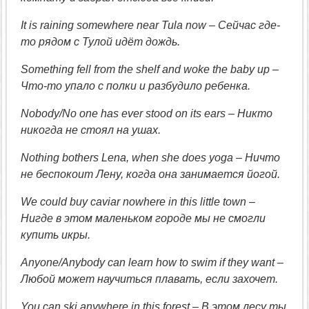
It is raining somewhere near Tula now – Сейчас где-
то рядом с Тулой идёт дождь.
Something fell from the shelf and woke the baby up –
Что-то упало с полки и разбудило ребенка.
Nobody/No one has ever stood on its ears – Никто
никогда не стоял на ушах.
Nothing bothers Lena, when she does yoga – Ничто
не беспокоит Лену, когда она занимается йогой.
We could buy caviar nowhere in this little town –
Нигде в этом маленьком городе мы не смогли
купить икры.
Anyone/Anybody can learn how to swim if they want –
Любой может научиться плавать, если захочет.
You can ski anywhere in this forest – В этом лесу ты