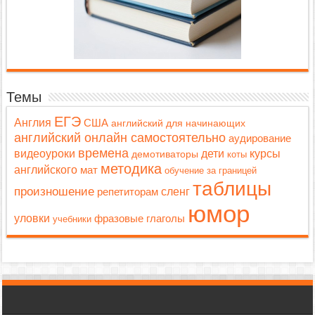
Темы
ЕГЭ
Англия
США
английский для начинающих
английский онлайн самостоятельно
аудирование
времена
дети
видеоуроки
курсы
демотиваторы
коты
методика
английского
мат
обучение за границей
таблицы
произношение
репетиторам
сленг
юмор
уловки
фразовые глаголы
учебники