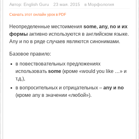
Автор:
English Guru
23 мая. 2015
в
Морфология
Скачать этот онлайн урок в PDF
Неопределенные местоимения
some, any, no и их
формы
активно используются в английском языке.
Any и no в ряде случаев являются синонимами.
Базовое правило:
в повествовательных предложениях
использовать
some
(кроме «would you like …» и
т.д.),
в вопросительных и отрицательных –
any и no
(кроме any в значении «любой»).