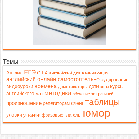
Темы
ЕГЭ
Англия
США
английский для начинающих
английский онлайн самостоятельно
аудирование
времена
дети
видеоуроки
курсы
демотиваторы
коты
методика
английского
мат
обучение за границей
таблицы
произношение
репетиторам
сленг
юмор
уловки
фразовые глаголы
учебники