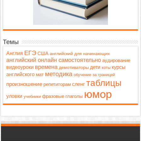
Темы
ЕГЭ
Англия
США
английский для начинающих
английский онлайн самостоятельно
аудирование
времена
дети
видеоуроки
курсы
демотиваторы
коты
методика
английского
мат
обучение за границей
таблицы
произношение
репетиторам
сленг
юмор
уловки
фразовые глаголы
учебники