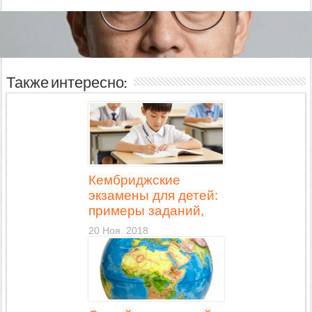
Также интересно:
Кембриджские
экзамены для детей:
примеры заданий,
учебники для
20 Ноя. 2018
подготовки