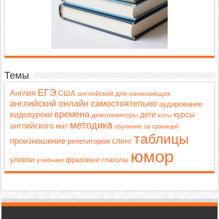
Темы
ЕГЭ
Англия
США
английский для начинающих
английский онлайн самостоятельно
аудирование
времена
дети
видеоуроки
курсы
демотиваторы
коты
методика
английского
мат
обучение за границей
таблицы
произношение
репетиторам
сленг
юмор
уловки
фразовые глаголы
учебники