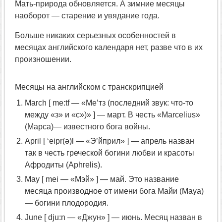
Мать-природа обновляется. А зимние месяцы
наоборот — старение и увядание года.
Больше никаких серьезных особенностей в
месяцах английского календаря нет, разве что в их
произношении.
Месяцы на английском с транскрипцией
March [ me:tf — «Ме’тз (последний звук: что-то
между «з» и «с»)» ] — март. В честь «Marcelius»
(Марса)— известного бога войны.
April [ ‘eipr(ə)l — «Э’йприл» ] — апрель назван
так в честь греческой богини любви и красоты
Афродиты (Aphrelis).
May [ mei — «Мэй» ] — май. Это название
месяца производное от имени бога Майи (Maya)
— богини плодородия.
June [ dju:n — «Джун» ] — июнь. Месяц назван в