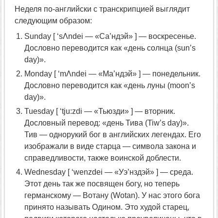
Неделя по-английски с транскрипцией выглядит
следующим образом:
Sunday [ ‘sΛndei — «Са’ндэй» ] — воскресенье.
Дословно переводится как «день солнца (sun’s
day)».
Monday [ ‘mΛndei — «Ма’ндэй» ] — понедельник.
Дословно переводится как «день луны (moon’s
day)».
Tuesday [ ‘tju:zdi — «Тьюзди» ] — вторник.
Дословный перевод: «день Тива (Tiw’s day)».
Тив — однорукий бог в английских легендах. Его
изображали в виде старца — символа закона и
справедливости, также воинской доблести.
Wednesday [ ‘wenzdei — «Уэ’нздэй» ] — среда.
Этот день так же посвящен богу, но теперь
германскому — Вотану (Wotan). У нас этого бога
принято называть Одином. Это худой старец,