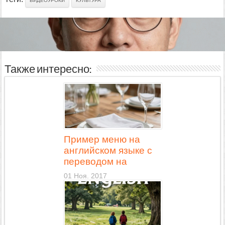
ВИДЕОУРОКИ
КУЛЬТУРА
Также интересно:
Пример меню на
английском языке с
переводом на
русский
01 Ноя. 2017