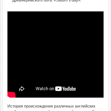
древнеримского бога. «Saturn’s day».
История происхождения различных английских