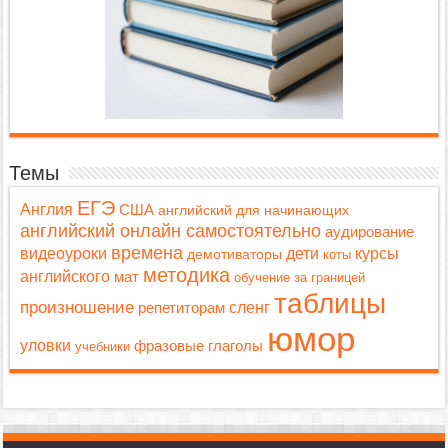
Темы
ЕГЭ
Англия
США
английский для начинающих
английский онлайн самостоятельно
аудирование
времена
дети
видеоуроки
курсы
демотиваторы
коты
методика
английского
мат
обучение за границей
таблицы
произношение
репетиторам
сленг
юмор
уловки
фразовые глаголы
учебники