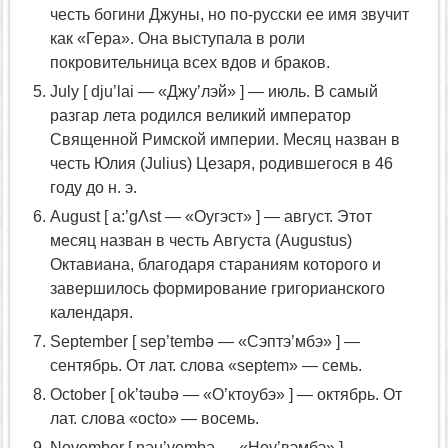
честь богини Джуны, но по-русски ее имя звучит
как «Гера». Она выступала в роли
покровительница всех вдов и браков.
July [ dju’lai — «Джу’лэй» ] — июль. В самый
разгар лета родился великий император
Священной Римской империи. Месяц назван в
честь Юлия (Julius) Цезаря, родившегося в 46
году до н. э.
August [ a:’gΛst — «Оугэст» ] — август. Этот
месяц назван в честь Августа (Augustus)
Октавиана, благодаря стараниям которого и
завершилось формирование григорианского
календаря.
September [ sep’tembə — «Сэптэ’мбэ» ] —
сентябрь. От лат. слова «septem» — семь.
October [ ok’təubə — «О’ктоубэ» ] — октябрь. От
лат. слова «octo» — восемь.
November [ nəu’vembə — «Ноу’вэмбэ» ] —