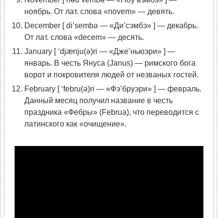
ноябрь. От лат. слова «novem» — девять.
December [ di’sembə — «Ди’сэмбэ» ] — декабрь.
От лат. слова «decem» — десять.
January [ ‘djænju(ə)ri — «Дже’ньюэри» ] —
январь. В честь Януса (Janus) — римского бога
ворот и покровителя людей от незваных гостей.
February [ ‘febru(ə)ri — «Фэ’бруэри» ] — февраль.
Данный месяц получил название в честь
праздника «Фебры» (Februa), что переводится с
латинского как «очищение».