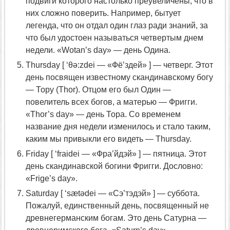
подвиги которого настолько преувеличены, что в
них сложно поверить. Например, бытует
легенда, что он отдал один глаз ради знаний, за
что был удостоен называться четвертым днем
недели. «Wotan’s day» — день Одина.
Thursday [ ‘θə:zdei — «Фё’здей» ] — четверг. Этот
день посвящен известному скандинавскому богу
— Тору (Thor). Отцом его был Один —
повелитель всех богов, а матерью — Фригги.
«Thor’s day» — день Тора. Со временем
название дня недели изменилось и стало таким,
каким мы привыкли его видеть — Thursday.
Friday [ ‘fraidei — «Фра’йдэй» ] — пятница. Этот
день скандинавской богини Фригги. Дословно:
«Frige’s day».
Saturday [ ‘sætədei — «Сэ’тэдэй» ] — суббота.
Пожалуй, единственный день, посвященный не
древнегерманским богам. Это день Сатурна —