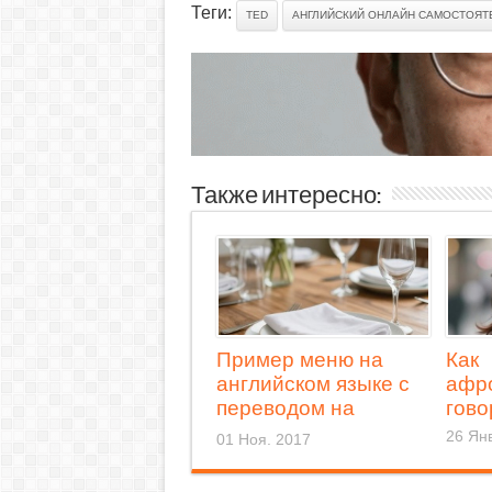
Теги:
TED
АНГЛИЙСКИЙ ОНЛАЙН САМОСТОЯТ
Также интересно:
Пример меню на
Как
английском языке с
афр
переводом на
гово
русский
26 Янв
01 Ноя. 2017