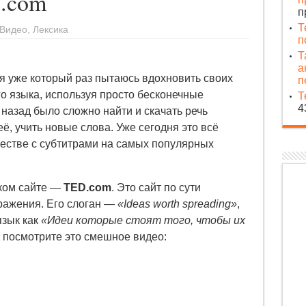
.com
п
Т
Видео
,
Лексика
п
Т
а
 я уже который раз пытаюсь вдохновить своих
п
го языка, используя просто бесконечные
Т
4
 назад было сложно найти и скачать речь
ё, учить новые слова. Уже сегодня это всё
честве с субтитрами на самых популярных
аком сайте —
TED.com
. Это сайт по сути
ражения. Его слоган —
«Ideas worth spreading»
,
язык как
«Идеи которые стоят того, чтобы их
р посмотрите это смешное видео: