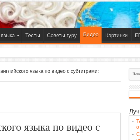
Видео
 языка
Тесты
Советы гуру
Картинки
Е
английского языка по видео с субтитрами:
Луч
Т
кого языка по видео с
о
C
п