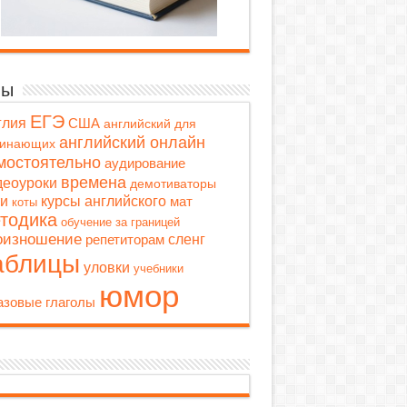
мы
ЕГЭ
глия
США
английский для
английский онлайн
чинающих
мостоятельно
аудирование
времена
деоуроки
демотиваторы
ти
курсы английского
мат
коты
тодика
обучение за границей
оизношение
репетиторам
сленг
аблицы
уловки
учебники
юмор
зовые глаголы