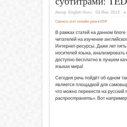
субтитрами: TED
Автор:
English Guru
03 Янв. 2013
в
Скачать этот онлайн урок в PDF
В рамках статей на данном блоге
читателей на изучение английско
Интернет-ресурсы. Даже лет пять
носителей языка, анализировать е
доступно бесплатно в лучшем ка
языках мира!
Сегодня речь пойдёт об одном т
является площадкой для самовы
что можно перевести на русский 
распространять»
. Вот наприме