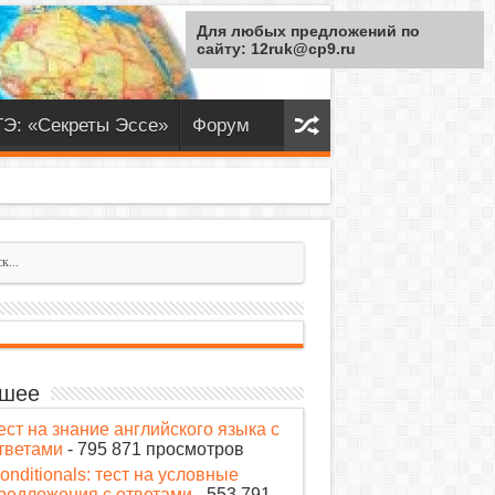
Для любых предложений по
сайту: 12ruk@cp9.ru
ГЭ: «Секреты Эссе»
Форум
шее
ест на знание английского языка с
тветами
- 795 871 просмотров
onditionals: тест на условные
редложения с ответами
- 553 791